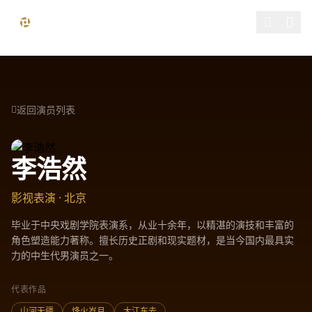
跳过导航
精品影视 - 免费在线观看高清电影电视剧热门综艺纪录片全
返回演员列表
李浩然
影视表演 · 北京
毕业于中央戏剧学院表演系，从业十余年，以精湛的演技和丰富的
角色塑造能力著称。擅长历史正剧和现实题材，是当今国内最具实
力的中生代男演员之一。
代表作品
山河无疆
烽火岁月
大江东去