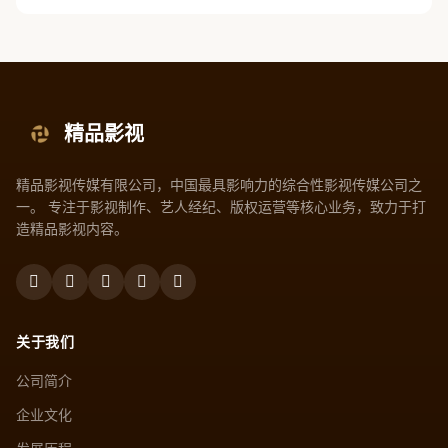
精品影视
精品影视传媒有限公司，中国最具影响力的综合性影视传媒公司之
一。 专注于影视制作、艺人经纪、版权运营等核心业务，致力于打
造精品影视内容。
关于我们
公司简介
企业文化