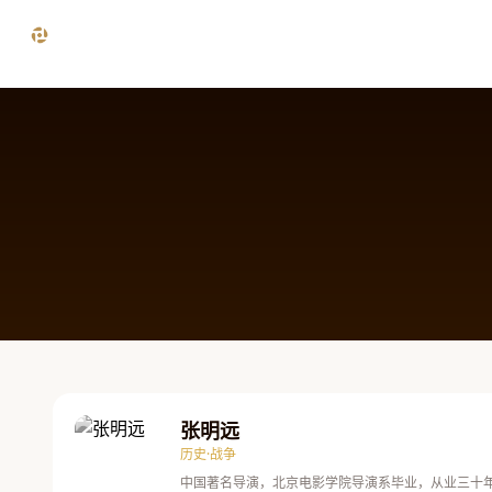
跳过导航
精品影视 - 免费在线观看高清电影电视剧热门综艺纪录片全
张明远
历史·战争
中国著名导演，北京电影学院导演系毕业，从业三十