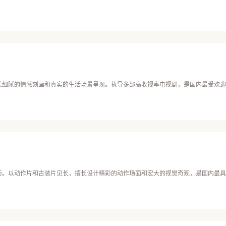
长细腻的情感刻画和真实的生活场景呈现。执导多部高收视率电视剧，是国内最受欢迎
历。以动作片和古装片见长，擅长设计精彩的动作场面和宏大的视觉奇观，是国内最具