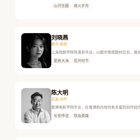
山河无疆
烽火岁月
刘晓燕
都市·情感
上海戏剧学院导演系毕业，以都市情感题材见长，擅
星辰大海
花开时节
陈大明
古装·动作
香港电影学院毕业，在香港和内地均有丰富的创作经
长安传说
铁血英雄