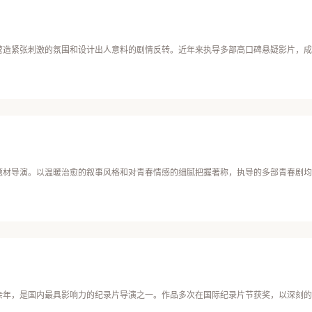
营造紧张刺激的氛围和设计出人意料的剧情反转。近年来执导多部高口碑悬疑影片，成
题材导演。以温暖治愈的叙事风格和对青春情感的细腻把握著称，执导的多部青春剧均
余年，是国内最具影响力的纪录片导演之一。作品多次在国际纪录片节获奖，以深刻的